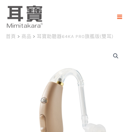
跳
至
主
要
首頁
商品
耳寶助聽器64KA PRO旗艦版(雙耳)
內
容