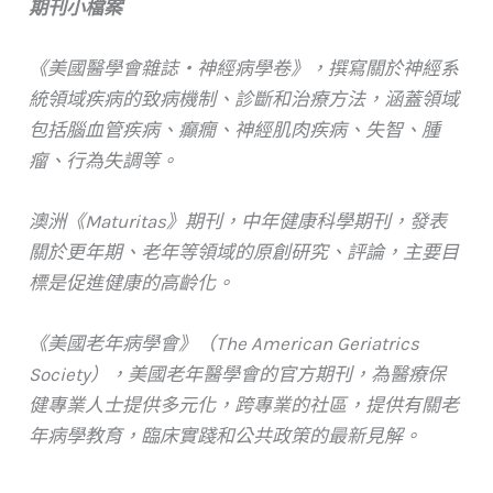
期刊小檔案
《美國醫學會雜誌・神經病學卷》，撰寫關於神經系
統領域疾病的致病機制、診斷和治療方法，涵蓋領域
包括腦血管疾病、癲癇、神經肌肉疾病、失智、腫
瘤、行為失調等。
澳洲《Maturitas》期刊，中年健康科學期刊，發表
關於更年期、老年等領域的原創研究、評論，主要目
標是促進健康的高齡化。
《美國老年病學會》（The American Geriatrics
Society），美國老年醫學會的官方期刊，為醫療保
健專業人士提供多元化，跨專業的社區，提供有關老
年病學教育，臨床實踐和公共政策的最新見解。