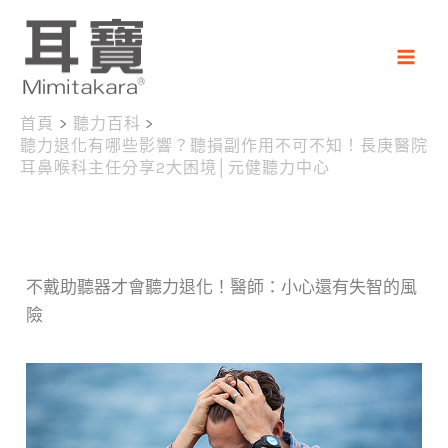
跳
至
主
要
首頁
聽力百科
內
聽力退化有哪些影響？聽損副作用不可不知！長庚醫院
容
耳鼻喉科主任分享2大困境│元健聽力中心
不戴助聽器才會聽力退化！醫師：小心還有失智的風
險